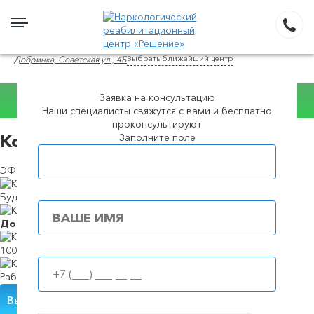
Выбрать ближайший центр
Добринка, Советская ул., 4Б
Заявка на консультацию
Консультация
Наши специалисты свяжутся с вами и бесплатно
WhatsApp
проконсультируют
Заполните поле
Кодировка уколом в в Добринке
Популярные города
ЭФФЕКТИВНЫЙ МЕТОД КОДИРОВАНИЕ ОТ АЛКОГОЛИЗМА
Будем в течение
39 минут
Доступные
цены
100%
анонимность
Работаем
круглосуточно
Вызвать нарколога