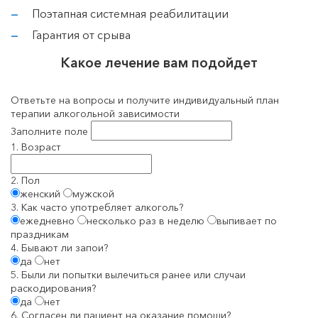
Поэтапная системная реабилитации
Гарантия от срыва
Какое лечение вам подойдет
Ответьте на вопросы и получите индивидуальный план
терапии алкогольной зависимости
Заполните поле
1. Возраст
2. Пол
женский
мужской
3. Как часто употребляет алкоголь?
ежедневно
несколько раз в неделю
выпивает по
праздникам
4. Бывают ли запои?
да
нет
5. Были ли попытки вылечиться ранее или случаи
раскодирования?
да
нет
6. Согласен ли пациент на оказание помощи?