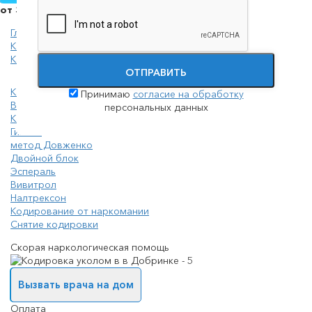
от 3700 руб.
Главная
Кодирование
Кодировка уколом
ОТПРАВИТЬ
Кодирование от алкоголизма на дому
Принимаю
согласие на обработку
Вшивание от алкогольной зависимости
персональных данных
Кодировка уколом
Гипноз
метод Довженко
Двойной блок
Эспераль
Вивитрол
Налтрексон
Кодирование от наркомании
Снятие кодировки
Скорая наркологическая помощь
Вызвать врача на дом
Оплата