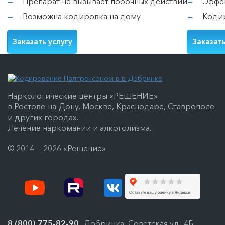
Препарат не вызывает побочных действий
Эффе
Возможна кодировка на дому
Коди
Заказать услугу
Заказать
Наркологические центры «РЕШЕНИЕ»
в Ростове-на-Дону, Москве, Краснодаре, Ставрополе
и других городах.
Лечение наркомании и алкоголизма.
© 2014 — 2026 «Решение»
8 (800) 775-82-90
Добринка, Советская ул., 4Б