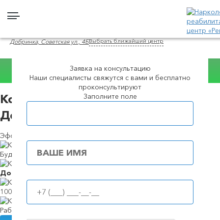
Выбрать ближайший центр
Добринка, Советская ул., 4Б
Заявка на консультацию
Наши специалисты свяжутся с вами и бесплатно
Консультация WhatsApp
проконсультируют
Заполните поле
Кодирование Налтрексоном в в
Популярные города
Добринке
Эффективное кодирование с гарантией результата
Будем в течение
39 минут
Доступные
цены
100%
анонимность
Работаем
круглосуточно