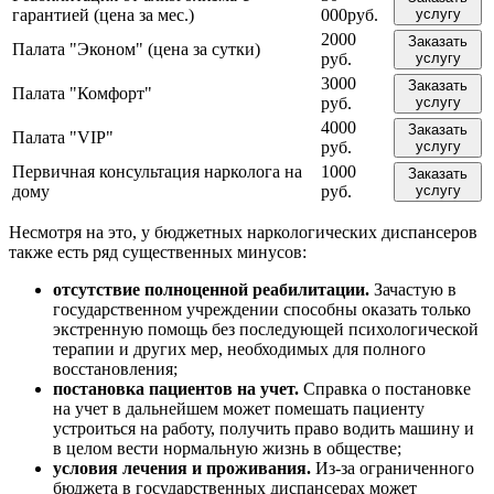
гарантией (цена за мес.)
000руб.
услугу
2000
Заказать
Палата "Эконом" (цена за сутки)
руб.
услугу
3000
Заказать
Палата "Комфорт"
руб.
услугу
4000
Заказать
Палата "VIP"
руб.
услугу
Первичная консультация нарколога на
1000
Заказать
дому
руб.
услугу
Несмотря на это, у бюджетных наркологических диспансеров
также есть ряд существенных минусов:
отсутствие полноценной реабилитации.
Зачастую в
государственном учреждении способны оказать только
экстренную помощь без последующей психологической
терапии и других мер, необходимых для полного
восстановления;
постановка пациентов на учет.
Справка о постановке
на учет в дальнейшем может помешать пациенту
устроиться на работу, получить право водить машину и
в целом вести нормальную жизнь в обществе;
условия лечения и проживания.
Из-за ограниченного
бюджета в государственных диспансерах может