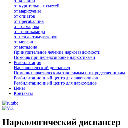
от кокаина
от курительных смесей
от марихуаны
от опиатов
от прегабалина
от трамадола
от тропикамида
от психостимуляторов
от морфина
от метадона
Принудительное лечение наркозависимости
Помощь при передозировке наркотиками
Реабилитация
Наркологический диспансер
Помощь наркотическим зависимым и их родственникам
Реабилитационный центр для алкоголиков
Реабилитационный центр для наркоманов
Цены
Контакты
Наркологический диспансер