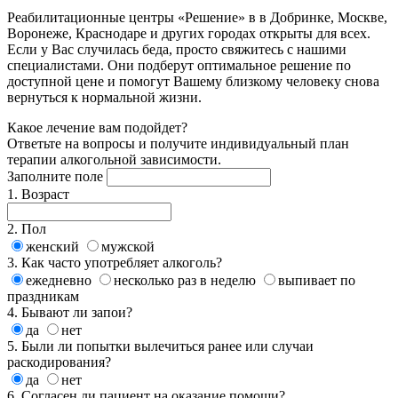
Реабилитационные центры «Решение» в в Добринке, Москве,
Воронеже, Краснодаре и других городах открыты для всех.
Если у Вас случилась беда, просто свяжитесь с нашими
специалистами. Они подберут оптимальное решение по
доступной цене и помогут Вашему близкому человеку снова
вернуться к нормальной жизни.
Какое
лечение
вам подойдет?
Ответьте на вопросы и получите индивидуальный план
терапии алкогольной зависимости.
Заполните поле
1. Возраст
2. Пол
женский
мужской
3. Как часто употребляет алкоголь?
ежедневно
несколько раз в неделю
выпивает по
праздникам
4. Бывают ли запои?
да
нет
5. Были ли попытки вылечиться ранее или случаи
раскодирования?
да
нет
6. Согласен ли пациент на оказание помощи?