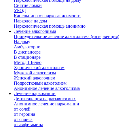
Наркологическая помощь на дому
Снятие ломки
УБОД
Капельница от наркозависимости
Нарколог на дом
Наркологическая помощь анонимно
Лечение алкоголизма
Принудительное лечение алкоголизма (интервенция)
На дому
Амбулоторно
В диспансере
В стационаре
Метод Шичко
Хронический алкоголизм
Мужской алкоголизм
Женский алкоголизм
Подростковый алкоголизм
Анонимное лечение алкоголизма
Лечение наркомании
Детоксикация наркозависимых
Анонимное лечение наркомании
от солей
от героина
от спайса
от амфетамина