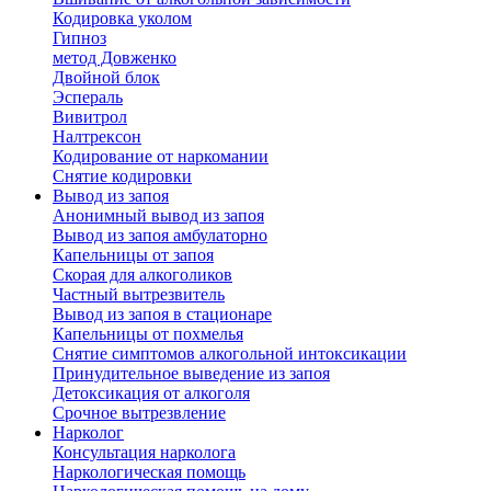
Кодировка уколом
Гипноз
метод Довженко
Двойной блок
Эспераль
Вивитрол
Налтрексон
Кодирование от наркомании
Снятие кодировки
Вывод из запоя
Анонимный вывод из запоя
Вывод из запоя амбулаторно
Капельницы от запоя
Скорая для алкоголиков
Частный вытрезвитель
Вывод из запоя в стационаре
Капельницы от похмелья
Снятие симптомов алкогольной интоксикации
Принудительное выведение из запоя
Детоксикация от алкоголя
Срочное вытрезвление
Нарколог
Консультация нарколога
Наркологическая помощь